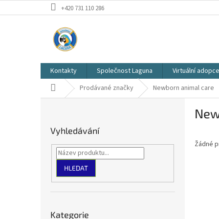
Přejít
+420 731 110 286
na
obsah
Kontakty
Společnost Laguna
Virtuální adop
Domů
Prodávané značky
Newborn animal care
P
New
o
s
Vyhledávání
t
Žádné p
r
a
n
HLEDAT
n
í
p
Přeskočit
a
Kategorie
kategorie