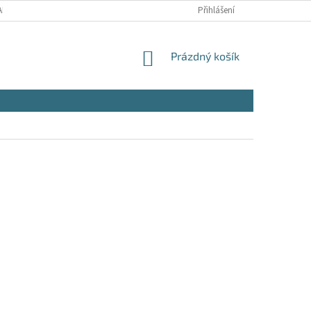
NY OSOBNÍCH ÚDAJŮ
Přihlášení
NÁKUPNÍ
Prázdný košík
KOŠÍK