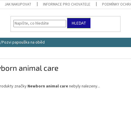
JAK NAKUPOVAT
INFORMACE PRO CHOVATELE
PODMÍNKY OCHRA
HLEDAT
ce/Pozvi papouška na oběd
born animal care
rodukty značky
Newborn animal care
nebyly nalezeny...