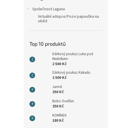
n
e
Společnost Laguna
l
Virtuální adopce/Pozvi papouška na
oběd
Top 10 produktů
Dárkový poukaz Luka pod
Medníkem
2 500 Kč
Dárkový poukaz Kakadu
2 500 Kč
Jarmil
250 Kč
Bobo Ovečkin
250 Kč
KOMÍNEK
180 Kč