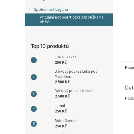
n
e
Společnost Laguna
l
Virtuální adopce/Pozvi papouška na
oběd
Top 10 produktů
LÓRA - kakadu
250 Kč
Popi
Dárkový poukaz Luka pod
Medníkem
2 500 Kč
Det
Dárkový poukaz Kakadu
2 500 Kč
Popi
Jarmil
250 Kč
Bobo Ovečkin
250 Kč