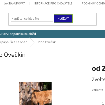
JAK NAKUPOVAT
INFORMACE PRO CHOVATELE
PODMÍNKY OCHRA
HLEDAT
ce/Pozvi papouška na oběd
vi papouška na oběd
Bobo Ovečkin
o Ovečkin
od
Měrná
Zvolt
cena:
Varianta