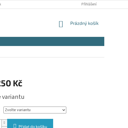
NY OSOBNÍCH ÚDAJŮ
Přihlášení
NÁKUPNÍ
Prázdný košík
KOŠÍK
250 Kč
e variantu
Přidat do košíku