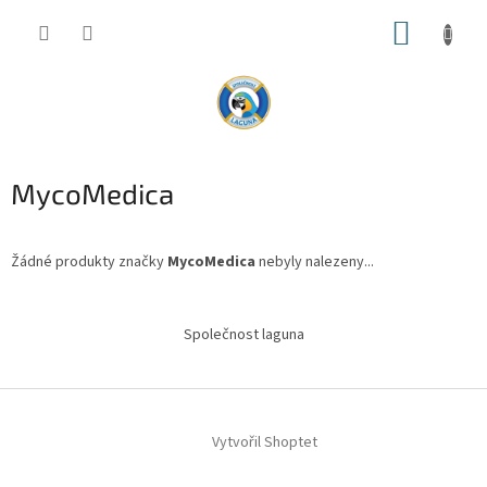
Přejít
NÁKUP
na
obsah
KOŠÍK
MycoMedica
Žádné produkty značky
MycoMedica
nebyly nalezeny...
Z
á
Společnost laguna
p
a
t
í
Vytvořil Shoptet