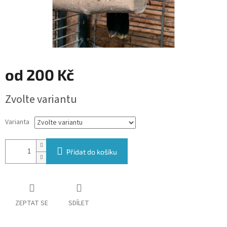
od
200 Kč
Měrná
Zvolte variantu
cena:
Varianta
Přidat do košíku
ZEPTAT SE
SDÍLET