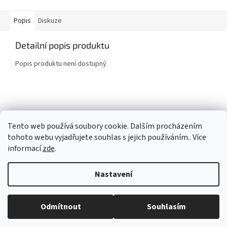
Popis
Diskuze
Detailní popis produktu
Popis produktu není dostupný
Z
á
Společnost laguna
p
Tento web používá soubory cookie. Dalším procházením
a
tohoto webu vyjadřujete souhlas s jejich používáním.. Více
t
informací
zde
.
í
Vytvořil Shoptet
Nastavení
Copyright 2026
Společnost Laguna - Eshop
. Všechna práva
Odmítnout
Souhlasím
vyhrazena.
test informačni prousek