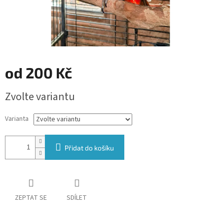
od
200 Kč
Měrná
Zvolte variantu
cena:
Varianta
Přidat do košíku
ZEPTAT SE
SDÍLET