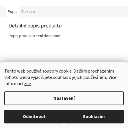
Popis
Diskuze
Detailní popis produktu
Popis produktu není dostupný
Z
á
Společnost laguna
p
Tento web používá soubory cookie. Dalším procházením
a
tohoto webu vyjadřujete souhlas s jejich používáním.. Více
t
informací
zde
.
í
Vytvořil Shoptet
Nastavení
Copyright 2026
Společnost Laguna - Eshop
. Všechna práva
Odmítnout
Souhlasím
vyhrazena.
test informačni prousek