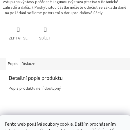
vstupu na výstavy pořádané Lagunou (výstava ptactva v Botanické
zahradě a další...). Poskytnutou částku můžete odečíst ze základu daně
- na požádání pošleme potvrzení o daru pro daňové účely.
ZEPTAT SE
SDÍLET
Popis
Diskuze
Detailní popis produktu
Popis produktu není dostupný
Z
á
Společnost laguna
p
Tento web používá soubory cookie. Dalším procházením