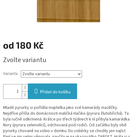
od
180 Kč
Měrná
Zvolte variantu
cena:
Varianta
Přidat do košíku
Mladé pyrurky si pořídila majitelka jako své kamarády mazlíčky.
Nejdříve přišla do domácnosti maličká Hačiko (pyrura žlutobřichá). Ta
byla ručně odkrmená. Krátce po třech týdnech k ní přibyla kamarádka
Nory (pyrura zelenolící), odchovaná pod rodiči. Od začátku byly obě
pyrurky chované na volno v domku. Do voliérky se chodily jen najíst.
Paní se jim velmi věnovala, naučila je na ukazovátko TARGET. Hrála si s