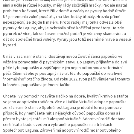
nimi a učila je různé kousky, měly rády složitější hračky. Pak ale nastal
problém s kočkami, které žili v domě a začaly na pyrury hodně útočit.
Už je nemohla volně pouštět, i na klec kočky útočily. Hrozilo přímé
nebezpeční, že dojde k maléru. Proto raději majitelka odvezla obě
pyrurky do Laguny, aby je ochránila před kočičími predátory. Je zde
pyrurek už více, tak se časem možná podaří je všechny skamarádit a
dát do společné hrací voliéry. Pyrury jsou totiž nesmírně hravé a veselé
bytosti.
U nás v záchranné stanici dostávají novou životní šanci papoušci ve
vážném zdravotním či psychickém stavu. Do Laguny přijímáme do své
péče tyto papoušky a zajišťujeme jim nejen odbornou a veterinární
péči. Cílem všeho je postupný návrat těchto papoušků do relativně
"normálního" ptačího života. Od roku 2022 svou péči věnujeme i tomuto
krásnému papouškovi jménem Hačiko.
Chcete i vy pomoci? Pozvěte Hačiko na dobré, kvalitní krmivo a staňte
se jeho adoptivním rodičem. Více o Hačiko Virtuální adopce papouška
ze záchranné stanice Společnost Laguna je ideální forma pomoci v
případě, kdy nemůžete mít z nějakých důvodů papouška doma a i
přesto byste jej chtěli mít alespoň virtuálně. Adoptivní rodič dostane
certifikát a bude uveden u vybraného papouška na stránkách
Společnosti Laguna. Zároveň má adoptivní rodič možnost volného