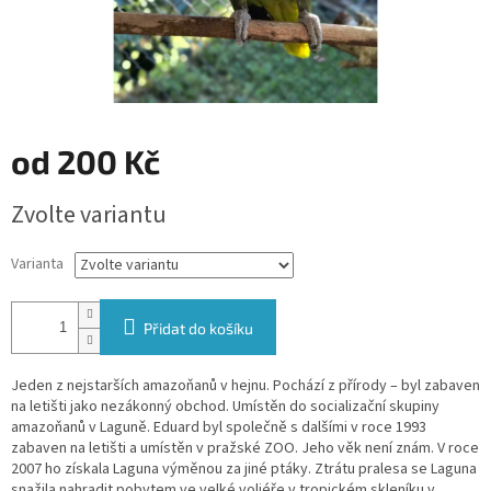
od
200 Kč
Měrná
Zvolte variantu
cena:
Varianta
Přidat do košíku
Jeden z nejstarších amazoňanů v hejnu. Pochází z přírody – byl zabaven
na letišti jako nezákonný obchod. Umístěn do socializační skupiny
amazoňanů v Laguně. Eduard byl společně s dalšími v roce 1993
zabaven na letišti a umístěn v pražské ZOO. Jeho věk není znám. V roce
2007 ho získala Laguna výměnou za jiné ptáky. Ztrátu pralesa se Laguna
snažila nahradit pobytem ve velké voliéře v tropickém skleníku v