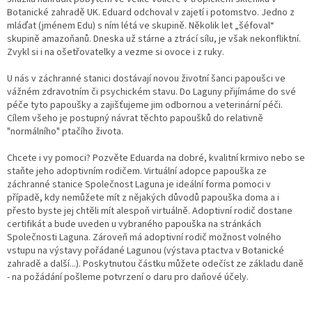
Botanické zahradě UK. Eduard odchoval v zajetí i potomstvo. Jedno z
mláďat (jménem Edu) s ním létá ve skupině. Několik let „šéfoval“
skupině amazoňanů. Dneska už stárne a ztrácí sílu, je však nekonfliktní.
Zvykl si i na ošetřovatelky a vezme si ovoce i z ruky.
U nás v záchranné stanici dostávají novou životní šanci papoušci ve
vážném zdravotním či psychickém stavu. Do Laguny přijímáme do své
péče tyto papoušky a zajišťujeme jim odbornou a veterinární péči.
Cílem všeho je postupný návrat těchto papoušků do relativně
"normálního" ptačího života.
Chcete i vy pomoci? Pozvěte Eduarda na dobré, kvalitní krmivo nebo se
staňte jeho adoptivním rodičem. Virtuální adopce papouška ze
záchranné stanice Společnost Laguna je ideální forma pomoci v
případě, kdy nemůžete mít z nějakých důvodů papouška doma a i
přesto byste jej chtěli mít alespoň virtuálně. Adoptivní rodič dostane
certifikát a bude uveden u vybraného papouška na stránkách
Společnosti Laguna. Zároveň má adoptivní rodič možnost volného
vstupu na výstavy pořádané Lagunou (výstava ptactva v Botanické
zahradě a další...). Poskytnutou částku můžete odečíst ze základu daně
- na požádání pošleme potvrzení o daru pro daňové účely.