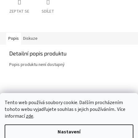
ZEPTAT SE
SDÍLET
Popis
Diskuze
Detailní popis produktu
Popis produktu není dostupný
Z
á
Společnost laguna
p
Tento web používá soubory cookie. Dalším procházením
a
tohoto webu vyjadřujete souhlas s jejich používáním.. Více
t
informací
zde
.
í
Vytvořil Shoptet
Nastavení