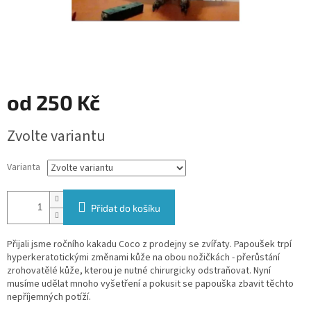
od
250 Kč
Měrná
Zvolte variantu
cena:
Varianta
Přidat do košíku
Přijali jsme ročního kakadu Coco z prodejny se zvířaty. Papoušek trpí
hyperkeratotickými změnami kůže na obou nožičkách - přerůstání
zrohovatělé kůže, kterou je nutné chirurgicky odstraňovat. Nyní
musíme udělat mnoho vyšetření a pokusit se papouška zbavit těchto
nepříjemných potíží.