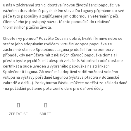
U nás v záchranné stanici dostávají novou životní šanci papoušci ve
vážném zdravotním či psychickém stavu. Do Laguny přijímáme do své
péče tyto papoušky a zajišťujeme jim odbornou a veterinární péči.
Cílem všeho je postupný návrat těchto papoušků do relativně
"normálního" ptačího života.
Chcete i vy pomoci? Pozvěte Coca na dobré, kvalitní krmivo nebo se
staňte jeho adoptivním rodičem. Virtuální adopce papouška ze
záchranné stanice Společnost Laguna je ideální forma pomoci v
případě, kdy nemůžete mít z nějakých důvodů papouška doma a i
přesto byste jej chtěli mít alespoň virtuálně. Adoptivní rodič dostane
certifikát a bude uveden u vybraného papouška na stránkách
Společnosti Laguna. Zároveň má adoptivní rodič možnost volného
vstupu na výstavy pořádané Lagunou (výstava ptactva v Botanické
zahradě a další...). Poskytnutou částku můžete odečíst ze základu daně
- na požádání pošleme potvrzení o daru pro daňové účely.
ZEPTAT SE
SDÍLET