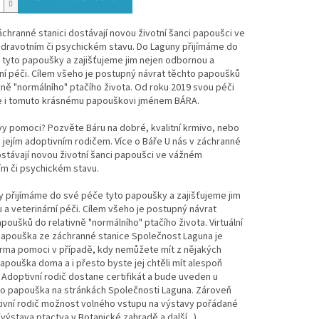
áchranné stanici dostávají novou životní šanci papoušci ve
dravotním či psychickém stavu. Do Laguny přijímáme do
tyto papoušky a zajišťujeme jim nejen odbornou a
ní péči. Cílem všeho je postupný návrat těchto papoušků
vně "normálního" ptačího života. Od roku 2019 svou péči
 i tomuto krásnému papouškovi jménem BÁRA.
vy pomoci? Pozvěte Báru na dobré, kvalitní krmivo, nebo
 jejím adoptivním rodičem. Více o Báře U nás v záchranné
ostávají novou životní šanci papoušci ve vážném
ím či psychickém stavu.
 přijímáme do své péče tyto papoušky a zajišťujeme jim
a veterinární péči. Cílem všeho je postupný návrat
poušků do relativně "normálního" ptačího života. Virtuální
apouška ze záchranné stanice Společnost Laguna je
orma pomoci v případě, kdy nemůžete mít z nějakých
pouška doma a i přesto byste jej chtěli mít alespoň
. Adoptivní rodič dostane certifikát a bude uveden u
o papouška na stránkách Společnosti Laguna. Zároveň
ivní rodič možnost volného vstupu na výstavy pořádané
výstava ptactva v Botanické zahradě a další...).