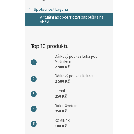
n
e
Společnost Laguna
l
Virtuální adopce/Pozvi papouška na
oběd
Top 10 produktů
Dárkový poukaz Luka pod
Medníkem
2 500 Kč
Dárkový poukaz Kakadu
2 500 Kč
Jarmil
250 Kč
Bobo Ovečkin
250 Kč
KOMÍNEK
180 Kč