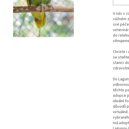
U nás v z
vážném z
své péče 
veterinár
do relati
věnujeme
Chcete i 
se staňte
stanici d
zdravotn
Do Laguny
odbornou 
těchto pa
adopce p
ideální f
důvodů pa
virtuálně
vybranéh
má adopt
Lagunou (