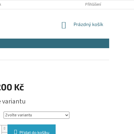
NY OSOBNÍCH ÚDAJŮ
Přihlášení
NÁKUPNÍ
Prázdný košík
KOŠÍK
200 Kč
e variantu
Přidat do košíku