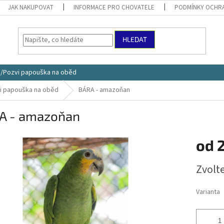
JAK NAKUPOVAT
INFORMACE PRO CHOVATELE
PODMÍNKY OCHRA
HLEDAT
ce/Pozvi papouška na oběd
vi papouška na oběd
BÁRA - amazoňan
A - amazoňan
od
Měrná
Zvolt
cena:
Varianta