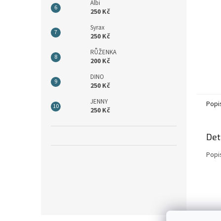
Albi
250 Kč
Syrax
250 Kč
RŮŽENKA
200 Kč
DINO
250 Kč
JENNY
Popi
250 Kč
Det
Popi
Z